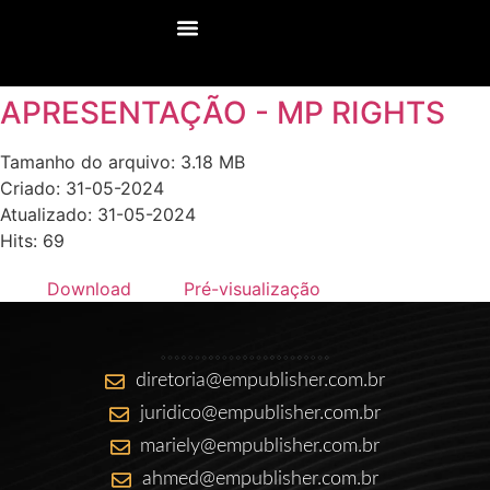
APRESENTAÇÃO - MP RIGHTS
Tamanho do arquivo: 3.18 MB
Criado: 31-05-2024
Atualizado: 31-05-2024
Hits: 69
Download
Pré-visualização
diretoria@empublisher.com.br
juridico@empublisher.com.br
mariely@empublisher.com.br
ahmed@empublisher.com.br