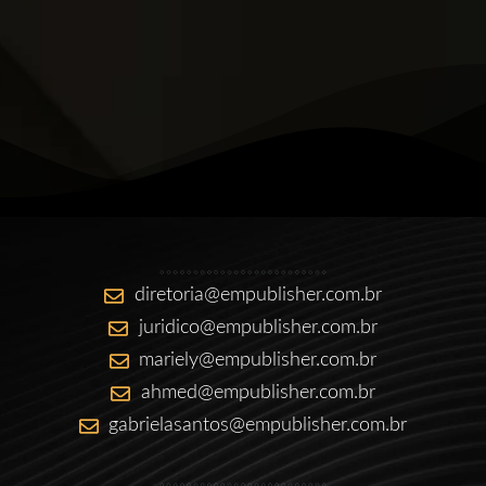
diretoria@empublisher.com.br
juridico@empublisher.com.br
mariely@empublisher.com.br
ahmed@empublisher.com.br
gabrielasantos@empublisher.com.br